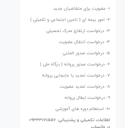
1- عضویت برای متقاضیان جدید
2- امور بیمه ای ( تامین اجتماعی و تکمیلی )
3- درخواست ارتقائ مدرک تحصیلی
4- درخواست انتقال عضویت
5- درخواست صدور المثنی
6- درخواست صدور پروانه ( درگاه ملی )
7- درخواست تمدید یا جابجایی پروانه
8- درخواست تمدید عضویت
9- درخواست ابطال پروانه
10- استعلام دوره های آموزشی
اطلاعات تکمیلی و پشتیبانی: 09333171557
در واتساپ