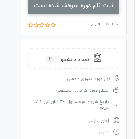
ثبت نام دوره متوقف شده است
0
0
امتیاز
از
رأی
تعداد دانشجو :
3
نوع دوره: تئوری - عملی
سطح دوره: کاربردی-تخصصی
تاریخ شروع: مرحله اول: 30 آبان الی 2 آذر
1403
زبان: فارسی
3 روز