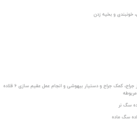
1- تشکیل تیم جراحی سه نفره از مهارت آموزان متشکل از جراح، کمک جراح و دستیار بیهوشی و انجام عمل عقیم سازی 6 قلاده