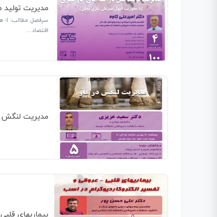
مدیریت تولید م
اقتصاد…
مدیریت لنگش د
بیماریهای قلبی