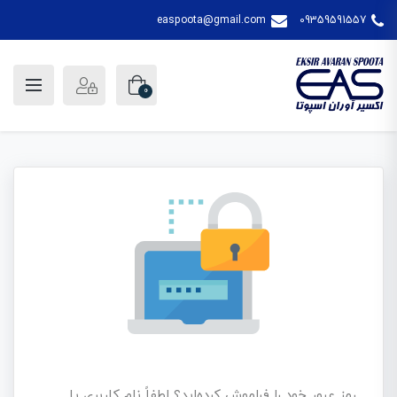
easpoota@gmail.com
09359591557
0
رمز عبور خود را فراموش کرده‌اید؟ لطفاً نام کاربری یا