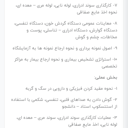
7- کارگذاری سوند ادراری، لوله نایی، لوله مری – معده ای،
نحوه اخذ مایع صفاقی
8- معاینات عمومی دستگاه گردش خون، دستگاه تنفسی،
دستگاه گوارش، دستگاه ادراری – تناسلی، پوست و
مخاطات، چشم و گوش
9- اصول نمونه برداری و نحوه ارجاع نمونه ها به آزمایشگاه
10- استراتژی تشخیص بیماری و نحوه ارجاع بیمار به مراکز
تخصصی
بخش عملی:
1- نحوه مقید کردن فیزیکی و دارویی در سگ و گربه
2- گوش دادن به صداهای قلبی، تنفسی، شکمی با استفاده
از استتسکوپ استاد – دانشجو
3- عملیات کارگذاری سوند ادراری، سوند مری – معده ای،
لوله نایی، اخذ مایع صفاقی