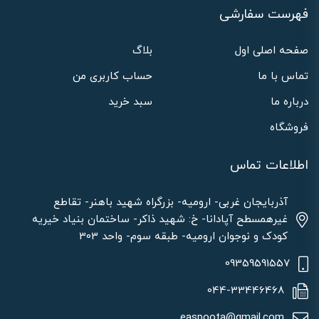
فهرست سفارشی
صفحه اصلی اول
بلاگ
تماس با ما
حساب کاربری من
درباره ما
سبد خرید
فروشگاه
اطلاعات تماس
آذربایجان غربی- ارومیه- بزرگراه شهید باهنر- تقاطع
غیرهمسطح آپادانا- خ: شهید ذاکر- ساختمان بنیاد خیریه
کودک و نوجوان ارومیه- طبقه سوم- واحد 303
09359591557
044-33446468
easpoota@gmail.com