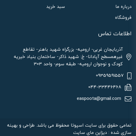
درباره ما
سبد خرید
فروشگاه
اطلاعات تماس
آذربایجان غربی- ارومیه- بزرگراه شهید باهنر- تقاطع
غیرهمسطح آپادانا- خ: شهید ذاکر- ساختمان بنیاد خیریه
کودک و نوجوان ارومیه- طبقه سوم- واحد 303
09359591557
044-33446468
easpoota@gmail.com
تمامی حقوق برای سایت اسپوتا محفوظ می باشد. طراحی و بهینه
سازی شده : دیزاین مای سایت