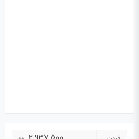
2,937,500
قیمت :
تومان