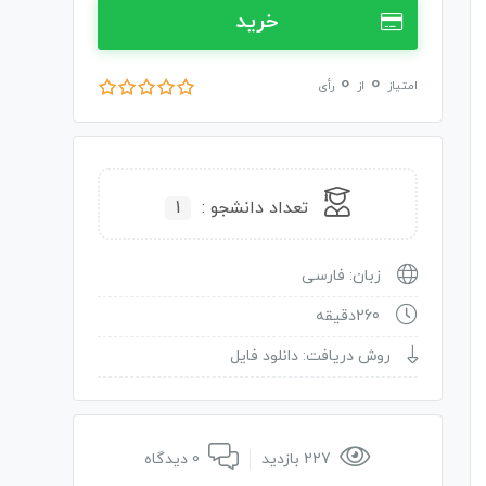
خرید
0
0
امتیاز
از
رأی
تعداد دانشجو :
1
زبان: فارسی
260دقیقه
روش دریافت: دانلود فایل
227 بازدید
0 دیدگاه