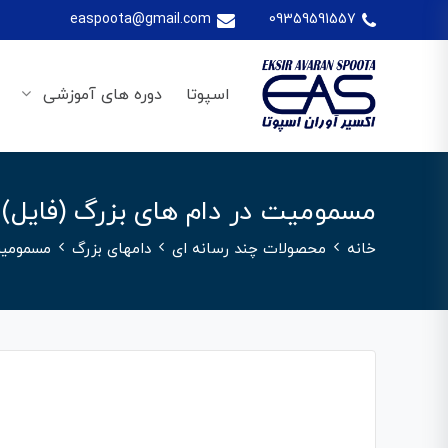
easpoota@gmail.com
09359591557
اسپوتا
دوره های آموزشی
مسمومیت در دام های بزرگ (فایل)
خانه
محصولات چند رسانه ای
دامهای بزرگ
مسمومیت 