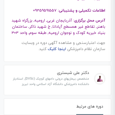
اطلاعات تکمیلی و پشتیبانی:
09359591557
آدرس محل برگزاری:
آذربایجان غربی, ارومیه, بزرگراه شهید
باهنر, تقاطع غیر همسطح آپادانا, خ شهید ذاکر, ساختمان
بنیاد خیریه کودک و نوجوان ارومیه, طبقه سوم, واحد 303
جهت اعتبارسنجی و مشاهده آگهی دوره در وبسایت
سازمان نظام دامپزشکی
اینجا کلیک
کنید.
دکتر علی شبستری
متخصص بیماریهای درونی دامهای کوچک (DVSc), استادیار
دانشکده دامپزشکی دانشگاه آزاد اسلامی واحد تبریز
دوره های مرتبط