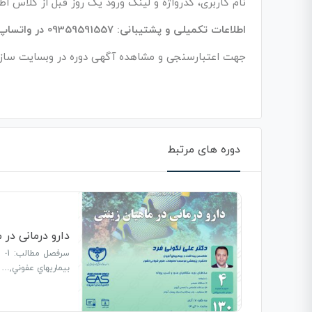
نام کاربری، گذرواژه و لینک ورود یک روز قبل از کلاس ا
اطلاعات تکمیلی و پشتیبانی: 09359591557 در واتساپ، تلگرام، ایتا، روبیکا، سروش
جهت اعتبارسنجی و مشاهده آگهی دوره در وبسایت ساز
دوره های مرتبط
دارو درمانی در 
بيماريهاي عفوني,…