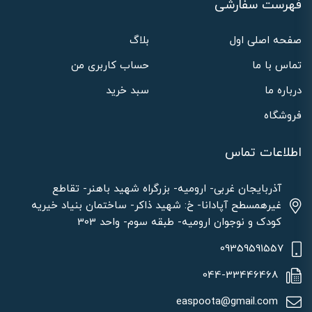
فهرست سفارشی
صفحه اصلی اول
بلاگ
تماس با ما
حساب کاربری من
درباره ما
سبد خرید
فروشگاه
اطلاعات تماس
آذربایجان غربی- ارومیه- بزرگراه شهید باهنر- تقاطع
غیرهمسطح آپادانا- خ: شهید ذاکر- ساختمان بنیاد خیریه
کودک و نوجوان ارومیه- طبقه سوم- واحد 303
09359591557
044-33446468
easpoota@gmail.com