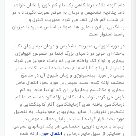
دام آلوده علائم درمانگاهی یک دام کم خون را نشان خواهد
داد. چنانچه تشخیص و درمان به موقع صورت نگیرد, دام در
اثر شدت کم خونی تلف می شود. مدیریت کنترل و
پیشگیری از این بیماری ها اصولا بر اساس مبارزه با میزبان
واسط استوار است.
در دوره آموزشی مدیریت تشخیص و درمان بیماریهای تک
یاخته ای خونی در دامهای بزرگ ابتدا در خصوص اتیولوژی
بیماری و انواع تک یاخته هایی که باعث همولیز می شوند
( تیلریا, بابزیا و آناپلاسما ), بحث شده است. نکات بسیار
مهمی در مورد اپیدمیولوژی و زمان شیوع آن در مناطق
مختلف ارائه شده است. سپس در مورد نحوه انتقال عامل
بیماری و مکانیسم بیماریزایی آن که نهایتا منجر به کم
خونی می گردد, توضیحات کاملی ارائه گردیده است. علائم
درمانگاهی, یافته های آزمایشگاهی, آثار کالبدگشایی و
تشخیص تفریقی از سایر بیماریهای همولیتیک, به تفصیل
مورد بحث قرار گرفته است. در پایان مطالب مهمی در
ارتباط با درمان دارویی اختصاصی هر یک, درمانهای عمومی
و حمایتی از قبیل مایع درمانی و
انتقال خون
, ارائه شده