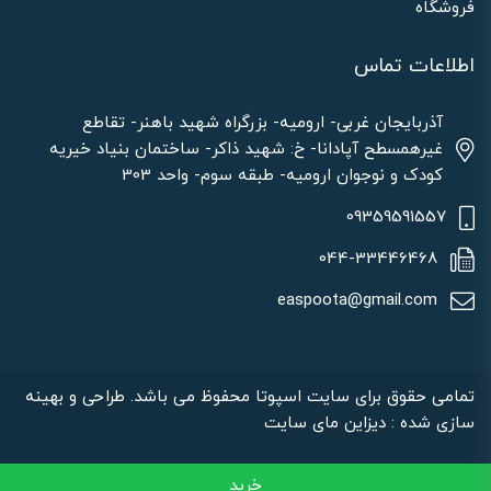
فروشگاه
اطلاعات تماس
آذربایجان غربی- ارومیه- بزرگراه شهید باهنر- تقاطع
غیرهمسطح آپادانا- خ: شهید ذاکر- ساختمان بنیاد خیریه
کودک و نوجوان ارومیه- طبقه سوم- واحد 303
09359591557
044-33446468
easpoota@gmail.com
تمامی حقوق برای سایت اسپوتا محفوظ می باشد. طراحی و بهینه
سازی شده : دیزاین مای سایت
خرید