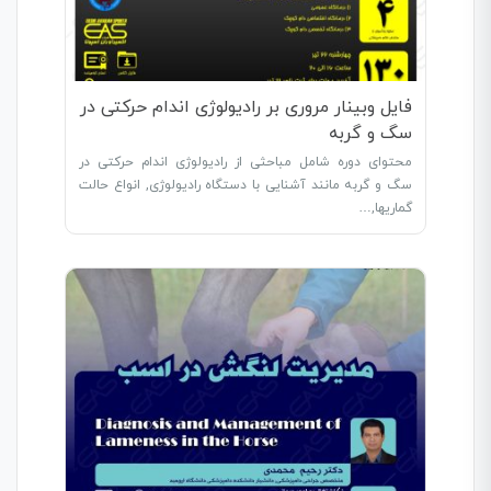
فایل وبینار مروری بر رادیولوژی اندام حرکتی در
سگ و گربه
محتوای دوره شامل مباحثی از رادیولوژی اندام حرکتی در
سگ و گربه مانند آشنایی با دستگاه رادیولوژی, انواع حالت
گماریها,…