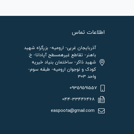
اطلاعات تماس
آذربایجان غربی- ارومیه- بزرگراه شهید
باهنر- تقاطع غیرهمسطح آپادانا- خ:
شهید ذاکر- ساختمان بنیاد خیریه
کودک و نوجوان ارومیه- طبقه سوم-
واحد 303
09359591557
044-33446468
easpoota@gmail.com