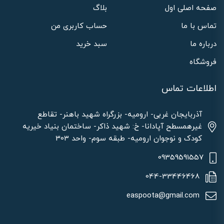
صفحه اصلی اول
بلاگ
تماس با ما
حساب کاربری من
درباره ما
سبد خرید
فروشگاه
اطلاعات تماس
آذربایجان غربی- ارومیه- بزرگراه شهید باهنر- تقاطع
غیرهمسطح آپادانا- خ: شهید ذاکر- ساختمان بنیاد خیریه
کودک و نوجوان ارومیه- طبقه سوم- واحد 303
09359591557
044-33446468
easpoota@gmail.com