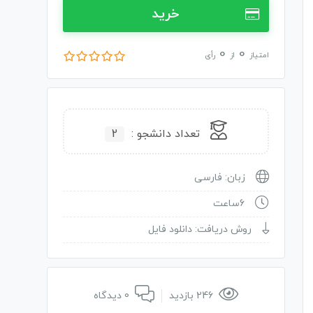
خرید
0
0
امتیاز
از
رأی
تعداد دانشجو :
2
زبان: فارسی
6ساعت
روش دریافت: دانلود فایل
246 بازدید
0 دیدگاه