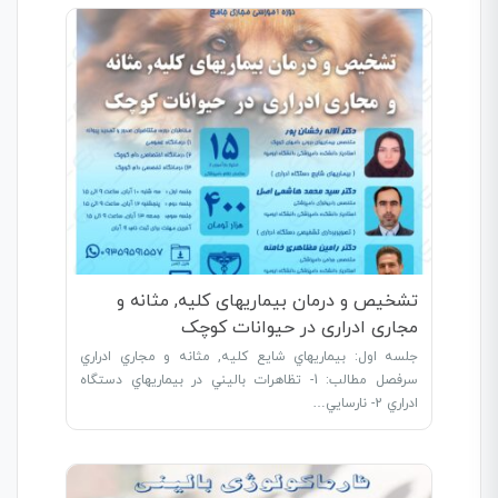
تشخیص و درمان بیماریهای کلیه, مثانه و
مجاری ادراری در حیوانات کوچک
جلسه اول: بيماريهاي شايع کليه, مثانه و مجاري ادراري
سرفصل مطالب: 1- تظاهرات باليني در بيماريهاي دستگاه
ادراري 2- نارسايي…