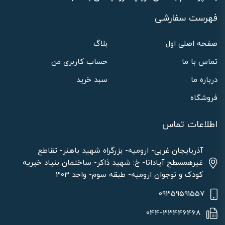
فهرست سفارشی
صفحه اصلی اول
بلاگ
تماس با ما
حساب کاربری من
درباره ما
سبد خرید
فروشگاه
اطلاعات تماس
آذربایجان غربی- ارومیه- بزرگراه شهید باهنر- تقاطع
غیرهمسطح آپادانا- خ: شهید ذاکر- ساختمان بنیاد خیریه
کودک و نوجوان ارومیه- طبقه سوم- واحد 303
09359591557
044-33446468