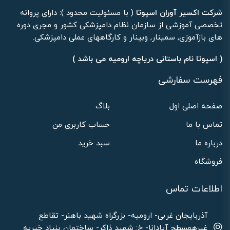
شرکت اکسیر آوران اسپوتا
( با مسئولیت محدود ): دارای پروانه
تخصصی آموزشی از سازمان نظام دامپزشکی کشور و مجری دوره
های بازآموزی, سمینار, وبینار و کارگاههای عملی دامپزشکی.
( اسپوتا نام باستانی دریاچه ارومیه می باشد )
فهرست سفارشی
صفحه اصلی اول
بلاگ
تماس با ما
حساب کاربری من
درباره ما
سبد خرید
فروشگاه
اطلاعات تماس
آذربایجان غربی- ارومیه- بزرگراه شهید باهنر- تقاطع
غیرهمسطح آپادانا- خ: شهید ذاکر- ساختمان بنیاد خیریه