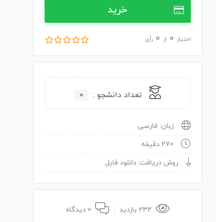
خرید
0
0
امتیاز
از
رأی
تعداد دانشجو :
0
زبان: فارسی
270 دقیقه
روش دریافت: دانلود فایل
232 بازدید
0 دیدگاه