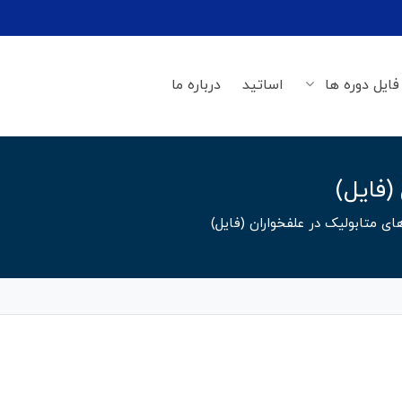
فایل دوره ها
اساتید
درباره ما
(فایل)
ای متابولیک در علفخواران (فایل)