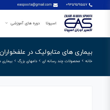
easpoota@gmail.com
09359591557
اسپوتا
دوره های آموزشی
بیماری های متابولیک در علفخواران 
خانه
محصولات چند رسانه ای
دامهای بزرگ
بیماری ه