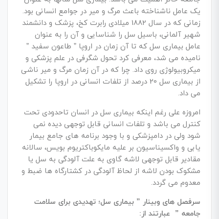
یک عامل ناشناخته باعث مرگ و میر در جوامع انسانی بود.
زمانی که در سال 1882 میلادی رابرت کخ، پزشک و دانشمند
شهیر آلمانی، باسیل سل را شناسایی و آن را به عنوان
عامل بیماری سل که تا آن زمان در اروپا ” طاعون سفید ”
نامیده می شد، معرفی کرد تحول شگرفی در علم پزشکی و
میکروبیولوژی روی داد. چرا که در آن زمان مرگ و میر ناشی
از بیماری سل 20 درصد از تلفات انسانی در اروپا را تشکیل
می داد.
امروزه علی رغم اینکه بیماری سل در انسان تاحدودی تحت
کنترل می باشد و تلفات انسانی قابل توجهی دیده نمی
شود ولی در دامپزشکی و با وجود برنامه های جامع بیمار
یابی و واکسیناسیون بر علیه مایکوباکتریوم بویس، سالانه
مقادیر قابل توجهی لاشه گاوی به علت آلودگی به سل یا
مشکوک بودن لاشه از لحاظ آلودگی در کشتارگاه ها ضبط و
معدوم می گردد.
سرفصل های وبینار ” بیماری سل؛ تهدیدی برای سلامت
جامعه ” عبارتند از: