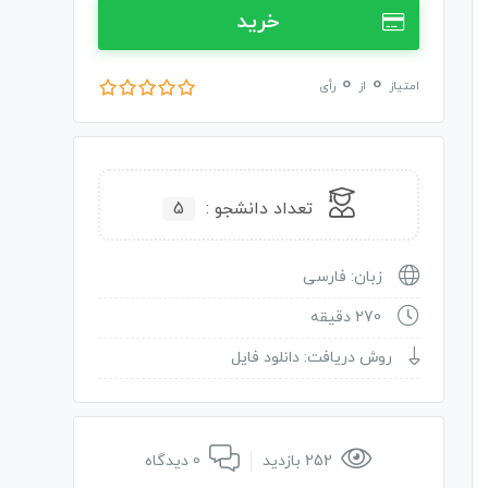
خرید
0
0
امتیاز
از
رأی
تعداد دانشجو :
5
زبان: فارسی
270 دقیقه
روش دریافت: دانلود فایل
252 بازدید
0 دیدگاه