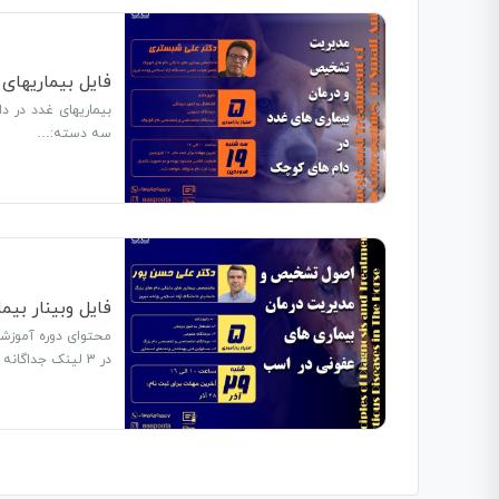
فایل بیماریهای
بیماریهای غدد در 
سه دسته:…
فایل وبینار بیم
محتوای دوره آموزش
در 3 لینک جداگانه و به مدت 220 دقیقه ارائه شده است.