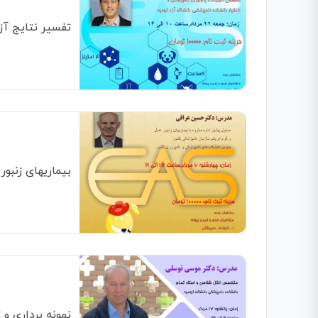
تفسیر نتایج آز
بیماریهای زنبور
نمونه برداری و