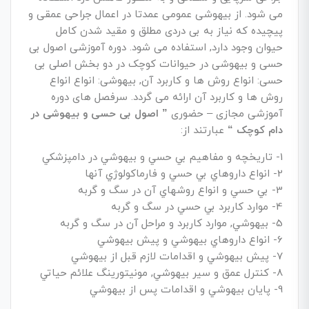
می شود. از بیهوشی عمومی عمدتا در اعمال جراحی عمقی و
پیچیده که نیاز به بی دردی مطلق و مقید شدن کامل
حیوان وجود دارد, استفاده می شود. دوره آموزشی اصول بی
حسی و بیهوشی در حیوانات کوچک در دو بخش اصلی بی
حسی: انواع روش ها و کاربرد آن, بیهوشی: انواع انواع
روش ها و کاربرد آن ارائه می گردد. سرفصل های دوره
آموزشی مجازی – حضوری
” اصول بی حسی و بیهوشی در
دام کوچک “
عبارتند از:
1- تاريخچه و مفاهيم بي حسي و بيهوشي در دامپزشکي
2- انواع داروهاي بي حسي و فارماکولوژي آنها
3- بي حسي و انواع روشهاي آن در سگ و گربه
4- موارد کاربرد بي حسي در سگ و گربه
5- بيهوشي, موارد کاربرد و مراحل آن در سگ و گربه
6- انواع داروهاي بيهوشي و پيش بيهوشي
7- پيش بيهوشي و اقدامات لازم قبل از بيهوشي
8- کنترل عمق و سير بيهوشي, مونيتورينگ علائم حياتي
9- پايان بيهوشي و اقدامات پس از بيهوشي