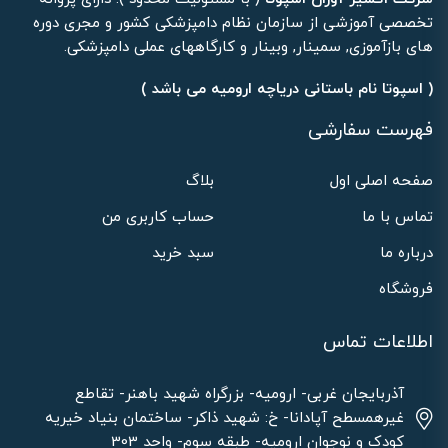
تخصصی آموزشی از سازمان نظام دامپزشکی کشور و مجری دوره
های بازآموزی, سمینار, وبینار و کارگاههای عملی دامپزشکی.
( اسپوتا نام باستانی دریاچه ارومیه می باشد )
فهرست سفارشی
صفحه اصلی اول
بلاگ
تماس با ما
حساب کاربری من
درباره ما
سبد خرید
فروشگاه
اطلاعات تماس
آذربایجان غربی- ارومیه- بزرگراه شهید باهنر- تقاطع
غیرهمسطح آپادانا- خ: شهید ذاکر- ساختمان بنیاد خیریه
کودک و نوجوان ارومیه- طبقه سوم- واحد 303