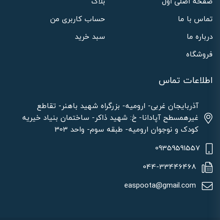
صفحه اصلی اول
بلاگ
تماس با ما
حساب کاربری من
درباره ما
سبد خرید
فروشگاه
اطلاعات تماس
آذربایجان غربی- ارومیه- بزرگراه شهید باهنر- تقاطع
غیرهمسطح آپادانا- خ: شهید ذاکر- ساختمان بنیاد خیریه
کودک و نوجوان ارومیه- طبقه سوم- واحد 303
09359591557
044-33446468
easpoota@gmail.com