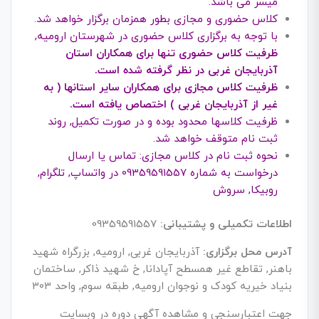
میسر می باشد.
کلاس حضوری و مجازی بطور همزمان برگزار خواهد شد.
با توجه به برگزاری کلاس حضوری در شهرستان ارومیه,
ظرفیت کلاس حضوری تنها برای همکاران استان
آذربایجان غربی در نظر گرفته شده است.
ظرفیت کلاس مجازی برای همکاران سایر استانها ( به
غیر از آذربایجان غربی ) اختصاص یافته است.
ظرفیت کلاسها محدود بوده و در صورت تکمیل, روند
ثبت نام متوقف خواهد شد.
نحوه ثبت نام در کلاس مجازی: تماس یا ارسال
درخواست به شماره 09359591557 در واتساپ, تلگرام,
روبیکا, سروش
اطلاعات تکمیلی و پشتیبانی:
09359591557
آدرس محل برگزاری:
آذربایجان غربی, ارومیه, بزرگراه شهید
باهنر, تقاطع غیر همسطح آپادانا, خ شهید ذاکر, ساختمان
بنیاد خیریه کودک و نوجوان ارومیه, طبقه سوم, واحد 303
جهت اعتبارسنجی و مشاهده آگهی دوره در وبسایت