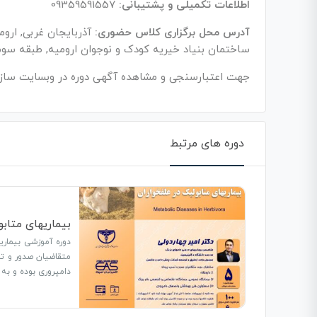
اطلاعات تکمیلی و پشتیبانی:
09359591557
آدرس محل برگزاری کلاس حضوری:
آذربایجان غربی, ارومی
ساختمان بنیاد خیریه کودک و نوجوان ارومیه, طبقه سوم, و
جهت اعتبارسنجی و مشاهده آگهی دوره در وبسایت سازم
دوره های مرتبط
بیماریهای متابو
متقاضیان صدور و تم
دامپروری بوده و به مدت 6 ساعت ارا