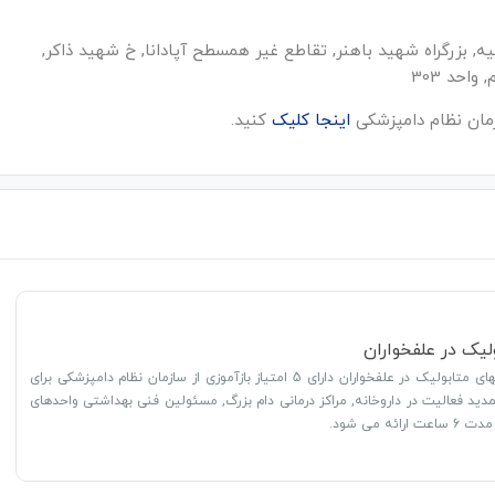
ه, بزرگراه شهید باهنر, تقاطع غیر همسطح آپادانا, خ شهید ذاکر,
احد 303
ان نظام دامپزشکی
اینجا کلیک
کنید.
لیک در علفخواران
دوره آموزشی بیماریهای متابولیک در علفخواران دارای 5 امتیاز بازآموزی از سازمان نظام دامپزشکی برای
دید فعالیت در داروخانه, مراکز درمانی دام بزرگ, مسئولین فنی بهداشتی واحدهای
ئه می شود.