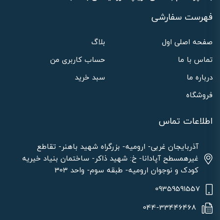
فهرست سفارشی
صفحه اصلی اول
بلاگ
تماس با ما
حساب کاربری من
درباره ما
سبد خرید
فروشگاه
اطلاعات تماس
آذربایجان غربی- ارومیه- بزرگراه شهید باهنر- تقاطع
غیرهمسطح آپادانا- خ: شهید ذاکر- ساختمان بنیاد خیریه
کودک و نوجوان ارومیه- طبقه سوم- واحد 303
09359591557
044-33446468