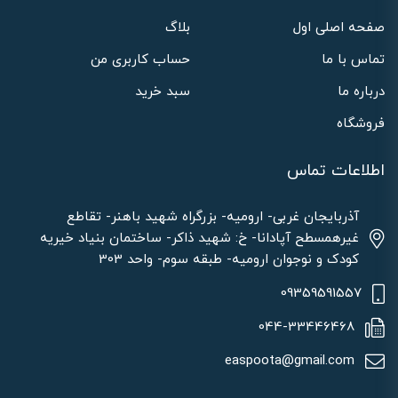
صفحه اصلی اول
بلاگ
تماس با ما
حساب کاربری من
درباره ما
سبد خرید
فروشگاه
اطلاعات تماس
آذربایجان غربی- ارومیه- بزرگراه شهید باهنر- تقاطع
غیرهمسطح آپادانا- خ: شهید ذاکر- ساختمان بنیاد خیریه
کودک و نوجوان ارومیه- طبقه سوم- واحد 303
09359591557
044-33446468
easpoota@gmail.com