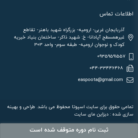
اطلاعات تماس
آذربایجان غربی- ارومیه- بزرگراه شهید باهنر- تقاطع
غیرهمسطح آپادانا- خ: شهید ذاکر- ساختمان بنیاد خیریه
کودک و نوجوان ارومیه- طبقه سوم- واحد 303
09359591557
044-33446468
easpoota@gmail.com
تمامی حقوق برای سایت اسپوتا محفوظ می باشد. طراحی و بهینه
سازی شده : دیزاین مای سایت
ثبت نام دوره متوقف شده است