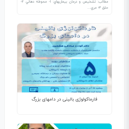
مطالب: تشخيص و درمان بيماريهاي: 1- محوطه دهاني 2-
حلق 3- مري…
فارماکولوژی بالینی در دامهای بزرگ