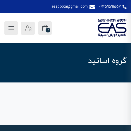
easpoota@gmail.com
09359591557
0
گروه اساتید