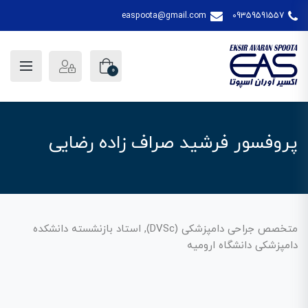
easpoota@gmail.com
09359591557
0
پروفسور فرشید صراف زاده رضایی
متخصص جراحی دامپزشکی (DVSc), استاد بازنشسته دانشکده
دامپزشکی دانشگاه ارومیه