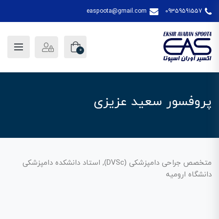
easpoota@gmail.com
09359591557
0
پروفسور سعید عزیزی
متخصص جراحی دامپزشکی (DVSc), استاد دانشکده دامپزشکی
دانشگاه ارومیه