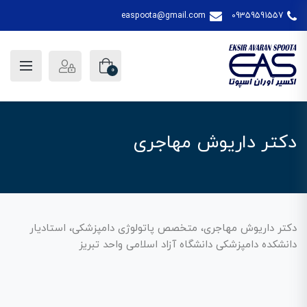
easpoota@gmail.com
09359591557
0
دکتر داریوش مهاجری
دکتر داریوش مهاجری، متخصص پاتولوژی دامپزشکی، استادیار
دانشکده دامپزشکی دانشگاه آزاد اسلامی واحد تبریز