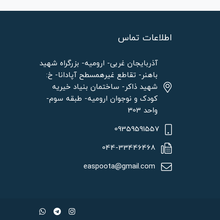
اطلاعات تماس
آذربایجان غربی- ارومیه- بزرگراه شهید
باهنر- تقاطع غیرهمسطح آپادانا- خ:
شهید ذاکر- ساختمان بنیاد خیریه
کودک و نوجوان ارومیه- طبقه سوم-
واحد 303
09359591557
044-33446468
easpoota@gmail.com