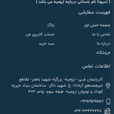
( اسپوتا نام باستانی دریاچه ارومیه می باشد )
فهرست سفارشی
صفحه اصلی اول
بلاگ
تماس با ما
حساب کاربری من
درباره ما
سبد خرید
فروشگاه
اطلاعات تماس
آذربایجان غربی- ارومیه- بزرگراه شهید باهنر- تقاطع
غیرهمسطح آپادانا- خ: شهید ذاکر- ساختمان بنیاد خیریه
کودک و نوجوان ارومیه- طبقه سوم- واحد 303
09359591557
044-33446468