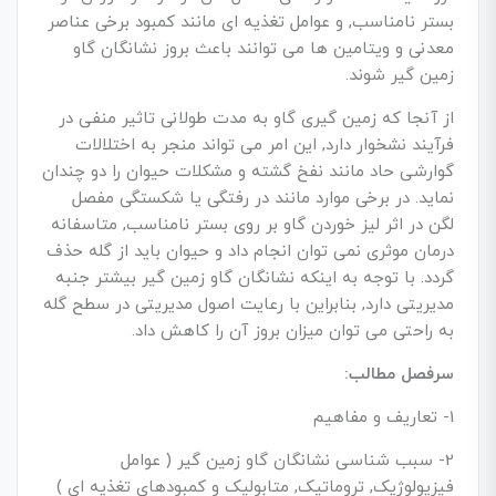
بستر نامناسب, و عوامل تغذیه ای مانند کمبود برخی عناصر
معدنی و ویتامین ها می توانند باعث بروز نشانگان گاو
زمین گیر شوند.
از آنجا که زمین گیری گاو به مدت طولانی تاثیر منفی در
فرآیند نشخوار دارد, این امر می تواند منجر به اختلالات
گوارشی حاد مانند نفخ گشته و مشکلات حیوان را دو چندان
نماید. در برخی موارد مانند در رفتگی یا شکستگی مفصل
لگن در اثر لیز خوردن گاو بر روی بستر نامناسب, متاسفانه
درمان موثری نمی توان انجام داد و حیوان باید از گله حذف
گردد. با توجه به اینکه نشانگان گاو زمین گیر بیشتر جنبه
مدیریتی دارد, بنابراین با رعایت اصول مدیریتی در سطح گله
به راحتی می توان میزان بروز آن را کاهش داد.
سرفصل مطالب:
1- تعاریف و مفاهیم
2- سبب شناسی نشانگان گاو زمین گیر ( عوامل
فیزیولوژیک, تروماتیک, متابولیک و کمبودهای تغذیه ای )