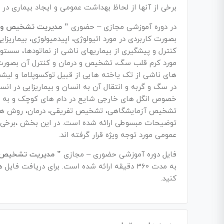
برخی از آنها از لحاظ بهداشت عمومی و ایجاد بیماری در 
در دوره آموزشی مجازی – حضوری
” مدیریت تشخیص و در
بصورت کاربردی در مورد اتیولوژی، اپیدمیولوژی، بیماریز
کنترل و پیشگیری از بیماریهای ناشی از نماتودها، سستو
مورد کرم قلب سگ، تشخیص و درمان و کنترل آن بصور
های ناشی از تک یاخته هایی از قبیل توکسوپلاما و لیشم
در سگ و گربه و انتقال آن به انسان و بیماریزایی در ان
خصوص انگل های خارجی شایع در دام های کوچک و به ویژه 
تشخیص آزمایشگاهی، تشخیص تفریقی، درمان، روش های
توضیحات مبسوطی ارائه شده است. در این بخش ،برخی از
عمومی مورد توجه ویژه قرار گرفته اند.
فایل دوره آموزشی حضوری – مجازی
” مدیریت تشخیص و 
به مدت 360 دقیقه ارائه شده است. برای دریافت فایل های بیشتر در خصوص طب حیوانات خانگی و دام کوچک
کنید.