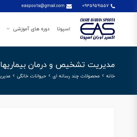
easpoota@gmail.com
09359591557
اسپوتا
دوره های آموزشی
مدیریت تشخیص و درمان بیماریهای 
خانه
محصولات چند رسانه ای
حیوانات خانگی
مدیری