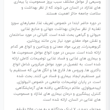
وسیعی از عوامل مختلف سبب بروز مسمومیت یا بیماری
های غذازاد در انسان می شوند که از نظر بهداشت و
سلامت جامعه حائز اهمیت هستند.
در دوره حاضر ابتدا در خصوص تعریف غذا, معیارهای سوئ
تغذیه از نظر سازمان بهداشت جهانی و منابع غذایی
حیوانی و گیاهی بحث شده است. کلیاتی در مورد ساختمان
و نقش مواد مغذی مورد نیاز بدن مانند پروتئین,
کربوهیدرات, چربی, مواد معدنی و ویتامین و انواع هر کدام
ارائه شده است. سپس در مورد انواع عوامل مسمومیت ها
و بیماری های غذایی و فساد غذایی توضیحات کاملی ارائه
شده است. به تفصیل در مورد عوامل میکروبی شامل انواع
باکتری ها, ویروس ها, قارچ ها و انگل هایی که مستقیم یا
غیر مستقیم ایجاد بیماری و فساد می کنند, بحث شده
است. در پایان توضیحات جامعی در خصوص اتیولوژی,
اپیدمیولوژی, علائم درمانگاهی, یافته های آزمایشگاهی,
کنترل, پیشگیری و درمان بیماری های غذازاد و مسمومیت
های غذایی در انسان, ارائه شده است.
محتوای دوره در 7 لینک جداگانه و به مدت 250 دقیقه