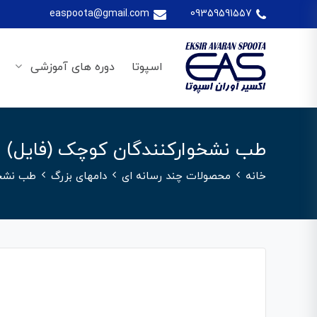
easpoota@gmail.com
09359591557
اسپوتا
دوره های آموزشی
طب نشخوارکنندگان کوچک (فایل)
خانه
محصولات چند رسانه ای
دامهای بزرگ
طب نشخو