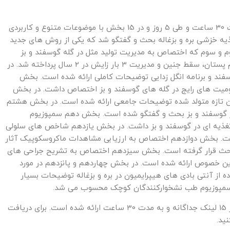
سمپوزیوم مجازی ” طب نشخوارکنندگان کوچک ” به مدت 30 ساعت و طی 5 روز و در 15 بخش با موضوعات متنوع و کاربردی
ذیه خزشی بره و بزغاله بحث و گفتگو شد که یکی از روش های جدید
وم و سوم که اختصاص به مدیریت تولید مثل در گله گوسفند و بز
داشت، به موضوعاتی با عناوین همزمان سازی فحلی، ورم پستان، سقط جنین و مدیریت 3 بار زایش در 2 سال پرداخته شد. در
سفند و برنامه انگل زدایی توضیحات کاملی ارائه شده است. بخش
ت های رایج در گله های گوسفند و بز اختصاص داشت. در بخش
دان تازه متولد شده توضیحات جامعی ارائه شده است. در بخش هشتم
 گوسفند و بز بحث و گفتگو شده است. بخش دهم سمپوزیوم
غذیه ای در گوسفند و بز داشت. در بخش یازدهم شاخص های سلولی
 گرفت. بخش دوازدهم اختصاص به ارزیابی مشاهدات ماکروسکوپیک آثار
 بحث قرار گرفته است. بخش سیزدهم اختصاص به تشریح جراحی های
ین خصوص ارائه شده است. در بخش چهاردهم و پانزدهم در مورد
 از آنتی بادی های هیپرایمیون در بره و بزغاله توضیحات بسیار
 سمپوزیوم طب نشخوارکنندگان کوچک محسوب می شد.
فایل سمپوزیوم مجازی ” طب نشخوارکنندگان کوچک ” در 15 لینک جداگانه و به مدت 30 ساعت ارائه شده است. برای دریافت
ید.