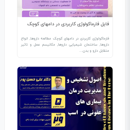
فایل فارماکولوژی کاربردی در دامهای کوچک
فارماکولوژی کاربردی در دامهای کوچک مطالعه داروها, انواع
داروها, ساختمان شیمیایی داروها, مکانیسم عمل و تاثیر
متقابل دارو و بدن…