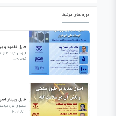
دوره های مرتبط
فایل تغذیه و ب
از زمان تولد تا از
گوساله…
فایل وبینار اص
محتوای دوره مباحث
آنها, اجزائ…