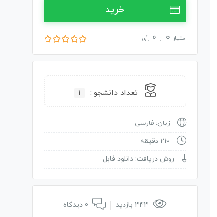
خرید
0
0
امتیاز
از
رأی
تعداد دانشجو :
1
زبان: فارسی
210 دقیقه
روش دریافت: دانلود فایل
343 بازدید
0 دیدگاه