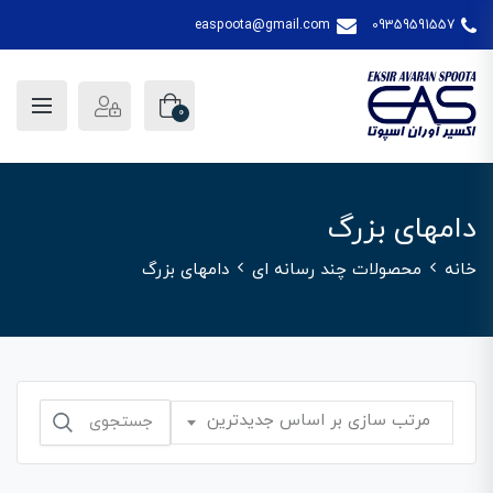
easpoota@gmail.com
09359591557
0
دامهای بزرگ
خانه
محصولات چند رسانه ای
دامهای بزرگ
جستجو
مرتب سازی بر اساس جدیدترین
برای: