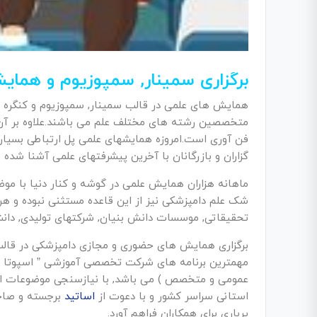
برگزاری سمینار, سمپوزیوم و همای
همایش های علمی در قالب سمینار, سمپوزیوم و کنگره مه
متخصصین رشته های مختلف علم می باشند.علاوه بر آن 
فن آوری است.امروزه همایشهای علمی پل ارتباطی بسیار
گزاران و بازرگانان با آخرین پیشرفتهای علمی آشنا شده 
ماهانه هزاران همایش علمی در گوشه و کنار دنیا با موض
شک علم دامپزشکی نیز از این قاعده مستثنی نبوده و 
تحقیقاتی, موسسات دانش بنیان, شرکتهای تولیدی, دانش
برگزاری همایش های حضوری و مجازی دامپزشکی در قالب س
مهمترین برنامه های شرکت تخصصی آموزشی ” اسپوتا ” 
عمومی و متخصص ) می باشد, با نیازسنجی موضوعات از
استانی سراسر کشور و با دعوت از
اساتید
برجسته و صاحب
پرباری برای همکاران فراهم آورد.