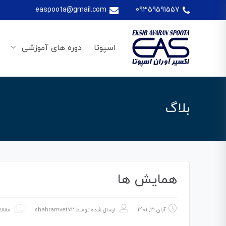
easpoota@gmail.com
09359591557
اسپوتا
دوره های آموزشی
بلاگ
همایش ها
آبان 21, 1401
ارسال شده توسط
shahramvet72
مقال