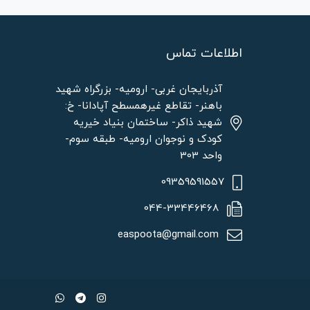
اطلاعات تماس
آذربایجان غربی- ارومیه- بزرگراه شهید
باهنر- تقاطع غیرهمسطح آپادانا- خ:
شهید ذاکر- ساختمان بنیاد خیریه
کودک و نوجوان ارومیه- طبقه سوم-
واحد 303
09359591557
044-33446468
easpoota@gmail.com