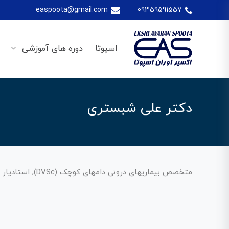
easpoota@gmail.com
09359591557
اسپوتا
دوره های آموزشی
دکتر علی شبستری
متخصص بیماریهای درونی دامهای کوچک (DVSc), استادیار دانشکده دامپزشکی دانشگاه آزاد اسلامی واحد تبریز