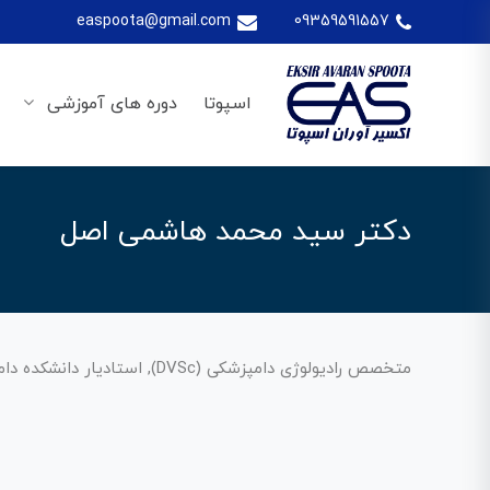
easpoota@gmail.com
09359591557
اسپوتا
دوره های آموزشی
دکتر سید محمد هاشمی اصل
متخصص رادیولوژی دامپزشکی (DVSc), استادیار دانشکده دامپزشکی دانشگاه ارومیه