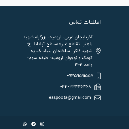
اطلاعات تماس
آذربایجان غربی- ارومیه- بزرگراه شهید
باهنر- تقاطع غیرهمسطح آپادانا- خ:
شهید ذاکر- ساختمان بنیاد خیریه
کودک و نوجوان ارومیه- طبقه سوم-
واحد 303
09359591557
044-33446468
easpoota@gmail.com